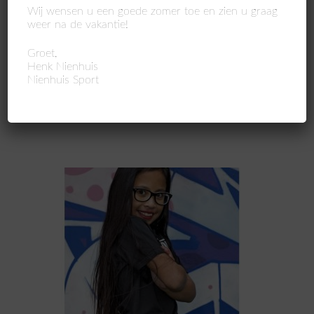
Wij wensen u een goede zomer toe en zien u graag
weer na de vakantie!
SDM Retro bowling tas
Groet,
€
24,99
Henk Nienhuis
Nienhuis Sport
Toevoegen aan winkelwagen