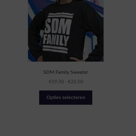
op
de
productpagina
SDM Family Sweater
Prijsklasse:
€
19,50
-
€
22,50
€19,50
Dit
tot
Opties selecteren
product
€22,50
heeft
meerdere
variaties.
Deze