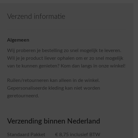
optie
kan
Verzend informatie
gekozen
worden
op
Algemeen
de
productpagina
Wij proberen je bestelling zo snel mogelijk te leveren.
Wil je je product liever ophalen om er zo snel mogelijk
van te kunnen genieten? Kom dan langs in onze winkel!
Ruilen/retourneren kan alleen in de winkel.
Gepersonaliseerde kleding kan niet worden
geretourneerd.
Verzending binnen Nederland
Standaard Pakket € 8,75 inclusief BTW