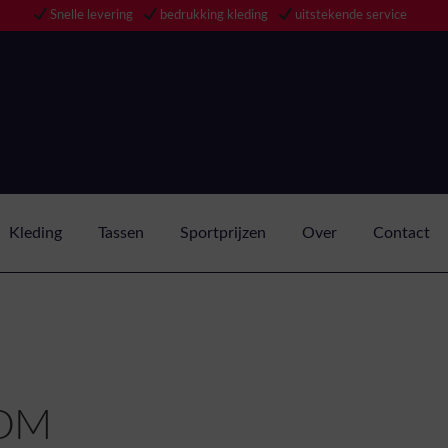
Snelle levering
bedrukking kleding
uitstekende service
Kleding
Tassen
Sportprijzen
Over
Contact
DM