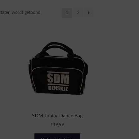
Gesorteerd
ltaten wordt getoond
1
2
op
populariteit
SDM Junior Dance Bag
€
19,99
Dit