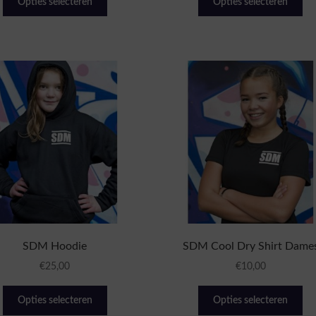
Opties selecteren
Opties selecteren
product
pr
heeft
hee
meerdere
me
variaties.
var
Deze
De
optie
opt
kan
ka
gekozen
ge
worden
wo
op
op
de
de
productpagina
pr
SDM Hoodie
SDM Cool Dry Shirt Dame
€
25,00
€
10,00
Dit
Dit
Opties selecteren
Opties selecteren
product
pr