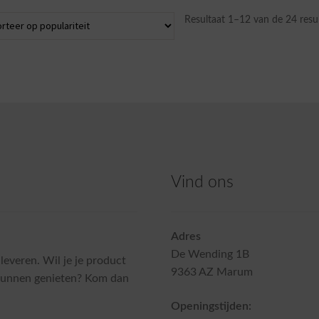
variaties.
Resultaat 1–12 van de 24 resu
Deze
optie
kan
gekozen
worden
op
de
productpagina
Vind ons
Adres
De Wending 1B
 leveren. Wil je je product
9363 AZ Marum
e kunnen genieten? Kom dan
Openingstijden: