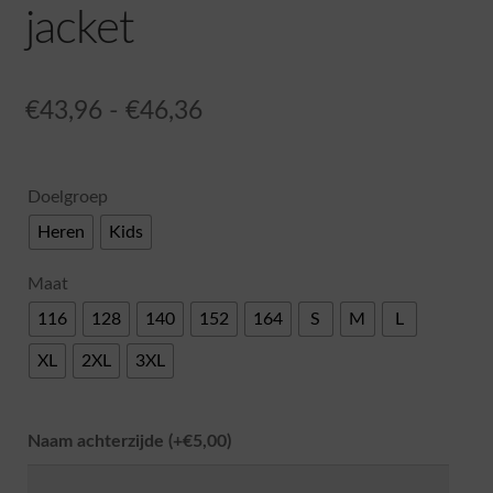
jacket
Prijsklasse:
€
43,96
-
€
46,36
€43,96
tot
Doelgroep
€46,36
Heren
Kids
Maat
116
128
140
152
164
S
M
L
XL
2XL
3XL
Naam achterzijde
(+
€
5,00
)