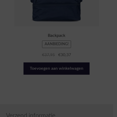
Backpack
AANBIEDING!
Oorspronkelijke
Huidige
€
37,95
€
30,37
prijs
prijs
was:
is:
Toevoegen aan winkelwagen
€37,95.
€30,37.
Verzend informatie