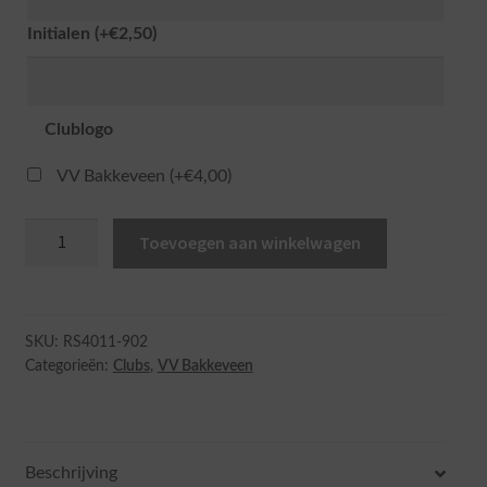
Initialen
(+
€
2,50
)
Clublogo
VV Bakkeveen
(+
€
4,00
)
Performance
Toevoegen aan winkelwagen
full-
zip
jacket
aantal
SKU:
RS4011-902
Categorieën:
Clubs
,
VV Bakkeveen
Beschrijving