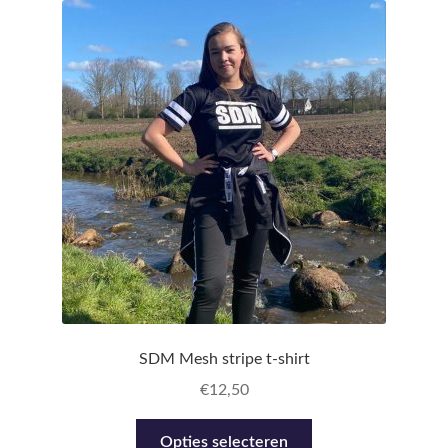
Over
Contact
SDM Mesh stripe t-shirt
€
12,50
Dit
Opties selecteren