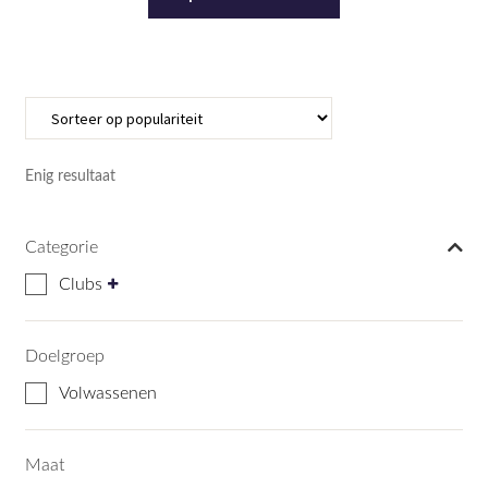
product
heeft
meerdere
variaties.
Deze
optie
kan
Enig resultaat
gekozen
worden
Categorie
op
de
Clubs
productpagina
Doelgroep
Volwassenen
Maat