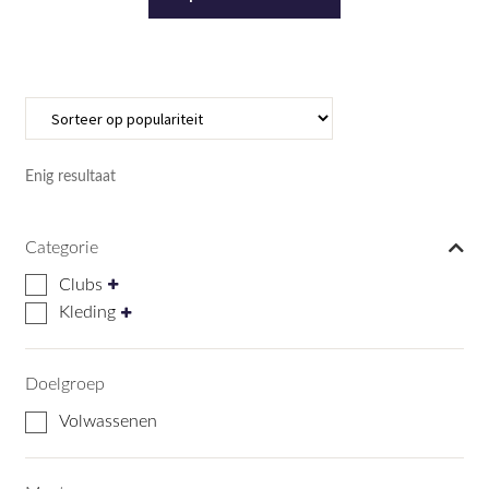
product
heeft
meerdere
variaties.
Deze
optie
kan
Enig resultaat
gekozen
worden
Categorie
op
de
Clubs
productpagina
Kleding
Doelgroep
Volwassenen