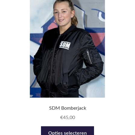
Over
Contact
SDM Bomberjack
€
45,00
Dit
Opties selecteren