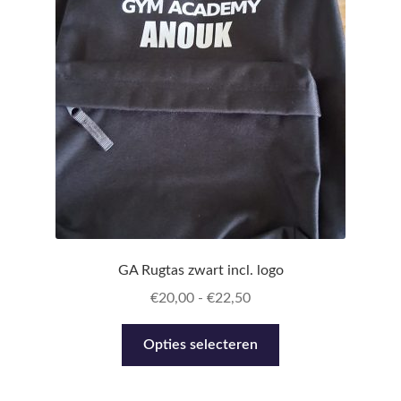
kan
gekozen
worden
op
de
productpagina
GA Rugtas zwart incl. logo
Prijsklasse:
€
20,00
-
€
22,50
€20,00
Dit
tot
Opties selecteren
product
€22,50
heeft
meerdere