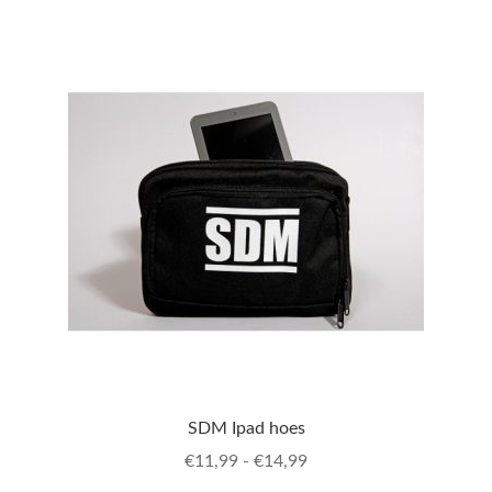
SDM Ipad hoes
Prijsklasse:
€
11,99
-
€
14,99
€11,99