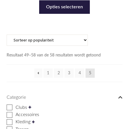
Dit
tot
Opties selecteren
product
€14,99
heeft
meerdere
variaties.
Deze
optie
kan
Gesorteerd
Resultaat 49–58 van de 58 resultaten wordt getoond
gekozen
op
populariteit
worden
1
2
3
4
5
op
de
productpagina
Categorie
Clubs
Accessoires
Kleding