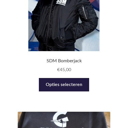
de
productpagina
SDM Bomberjack
€
45,00
Dit
Opties selecteren
product
heeft
meerdere
variaties.
Deze
optie