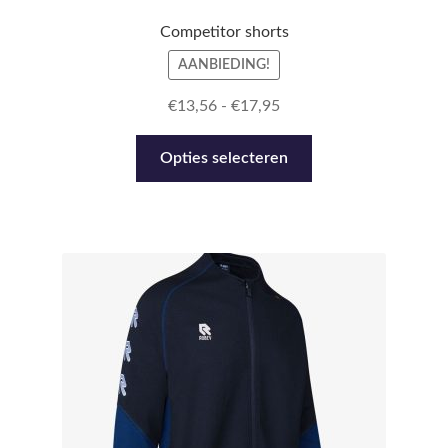
Competitor shorts
AANBIEDING!
Prijsklasse:
€
13,56
-
€
17,95
€13,56
Dit
tot
Opties selecteren
product
€17,95
heeft
meerdere
variaties.
Deze
optie
kan
gekozen
worden
op
de
productpagina