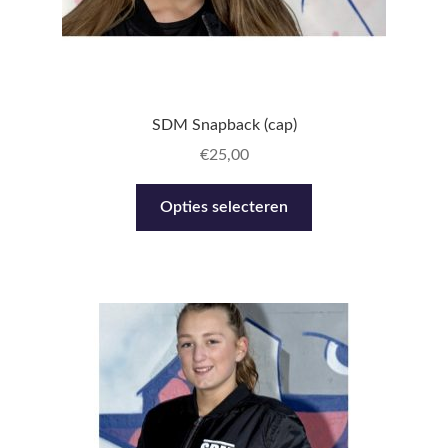
SDM Snapback (cap)
€
25,00
Dit
Opties selecteren
product
heeft
meerdere
variaties.
Deze
optie
kan
gekozen
worden
op